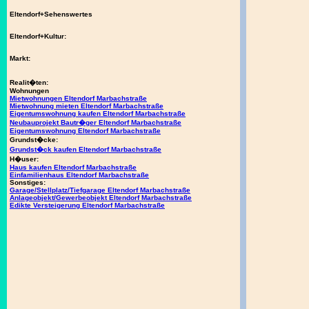
Eltendorf+Sehenswertes
Eltendorf+Kultur:
Markt:
Realit�ten:
Wohnungen
Mietwohnungen Eltendorf Marbachstraße
Mietwohnung mieten Eltendorf Marbachstraße
Eigentumswohnung kaufen Eltendorf Marbachstraße
Neubauprojekt Bautr�ger Eltendorf Marbachstraße
Eigentumswohnung Eltendorf Marbachstraße
Grundst�cke:
Grundst�ck kaufen Eltendorf Marbachstraße
H�user:
Haus kaufen Eltendorf Marbachstraße
Einfamilienhaus Eltendorf Marbachstraße
Sonstiges:
Garage/Stellplatz/Tiefgarage Eltendorf Marbachstraße
Anlageobjekt/Gewerbeobjekt Eltendorf Marbachstraße
Edikte Versteigerung Eltendorf Marbachstraße