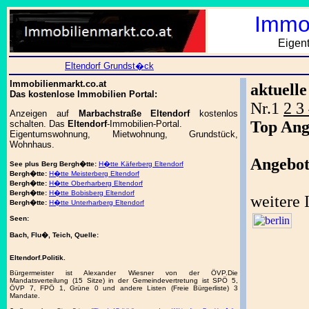
Immob
Eigen
Eltendorf Grundst�ck
Immobilienmarkt.co.at
aktuell
Das kostenlose Immobilien Portal:
Nr.1
2 3
Anzeigen auf
Marbachstraße Eltendorf
kostenlos
Top Ang
schalten. Das
Eltendorf
-Immobilien-Portal.
Eigentumswohnung, Mietwohnung, Grundstück,
Wohnhaus.
Angebot
See plus Berg
Bergh�tte:
H�tte Käferberg Eltendorf
Bergh�tte:
H�tte Meisterberg Eltendorf
Bergh�tte:
H�tte Oberharberg Eltendorf
Bergh�tte:
H�tte Bobisberg Eltendorf
weitere
Bergh�tte:
H�tte Unterharberg Eltendorf
Seen:
Bach, Flu�, Teich, Quelle:
Eltendorf.Politik.
Bürgermeister ist Alexander Wiesner von der ÖVP.Die
Mandatsverteilung (15 Sitze) in der Gemeindevertretung ist SPÖ 5,
ÖVP 7, FPÖ 1, Grüne 0 und andere Listen (Freie Bürgerliste) 3
Mandate.