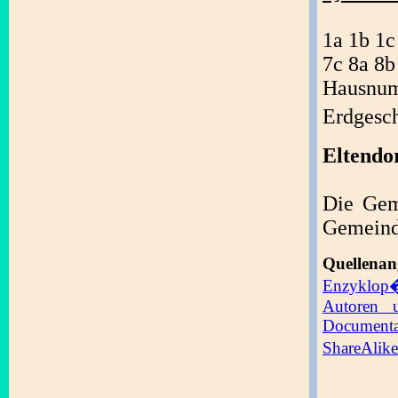
1a 1b 1c
7c 8a 8b
Hausnum
Erdgesc
Eltendo
Die Geme
Gemeinde
Quellena
Enzyklop
Autoren 
Documenta
ShareAlike