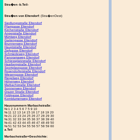
Stra�en -b.Teil-
Stra�en von Eltendorf:
(Stra�enOest)
Siedlungsstraße Eltendorf
Pfarrgasse Eltendorf
Kirchenstraße Eltendorf
Angerstraße Eltendorf
Mühlweg Eltendorf
Gartengasse Eltendorf
Brunnenweg Eltendorf
Hauptstraße Eltendorf
Zipfgasse Eltendorf
Schmiedeweg Eltendorf
Panoramaweg Eltendorf
Schiessplatzstraße Eltendorf
Haarbergstraße Eltendorf
Sportplatzgasse Eltendorf
Rosendorferstraße Eltendorf
Wiesengasse Eltendorf
Riegelweg Eltendorf
Höhenweg Eltendorf
Marbachstraße Eltendorf
Sonnenweg Eltendorf
Grazer Straße Eltendorf
Feldgasse Eltendorf
Kornblumenweg Eltendorf
Hausnummern Marbachstraße:
Nr.1 2 3 4 5 6 7 5 9 10
Nr.11 12 13 14 15 16 17 18 19 20
Nr.21 22 23 24 25 26 27 28 29 30
Nr.31 32 33 34 35 36 37 38 39 40
Nr.41 42 43 44 45 46 47 48 49 50
Nr.51 52 53 54 55 56 57 58 59 60
a.Teil
Marbachstraße+Geschichte: