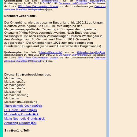
Quellenangabe:
Die Seite "
Eltendorf.Politik."
aus der
Wikipedia Enzyklop�die
.
Bearbeitungsstand 14. März 2010 14:54 UTC. URL:
Die Autoren und Versionen
Der Text ist unter
der Lizenz
GNU Free Documentation License
und der Lizenzbestimmungen
Commons
Attribution-ShareAlike 3.0 Unported
verf�gbar.
Eltendorf.Geschichte.
Der Ort gehörte, wie das gesamte Burgenland, bis 1920/21 zu Ungarn
(Deutsch-Westungarn). Seit 1898 musste aufgrund der
Magyarisierungspolitik der Regierung in Budapest der ungarische
Ortsname ?“körtv?©lyes verwendet werden. Nach Ende des ersten
Weltkriegs wurde nach zähen Verhandlungen Deutsch-Westungarn in
den Verträgen von St. Germain und Trianon 1919 Österreich
zugesprochen. Der Ort gehört seit 1921 zum neu gegründeten
Bundesland Burgenland (siehe auch Geschichte des Burgenlandes).
Quellenangabe:
Die Seite "
Eltendorf.Geschichte."
aus der
Wikipedia Enzyklop�die
.
Bearbeitungsstand 14. März 2010 14:54 UTC. URL:
Die Autoren und Versionen
Der Text ist unter
der Lizenz
GNU Free Documentation License
und der Lizenzbestimmungen
Commons
Attribution-ShareAlike 3.0 Unported
verf�gbar.
Diverse Stra�enbezeichnungen:
Marbachweg
Marbachstraße
Marbachgasse
Marbachstraße
Marbachhof
Marbachsiedlung
Marbacher
Marbachstraßesiedlung
Theresienfeld Grundst�ck
St. Gerold Grundst�ck
Munderfing Grundst�ck
Markt Neuhodis Grundst�ck
Anthering Grundst�ck
Stra�en1 -a.Teil-